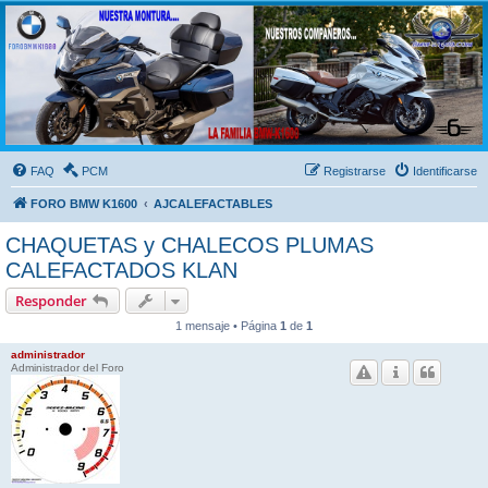
FORO BMW K1600
FORO de MOTOS BMW
FAQ
PCM
Registrarse
Identificarse
FORO BMW K1600
AJCALEFACTABLES
CHAQUETAS y CHALECOS PLUMAS
CALEFACTADOS KLAN
Responder
1 mensaje • Página
1
de
1
administrador
Administrador del Foro