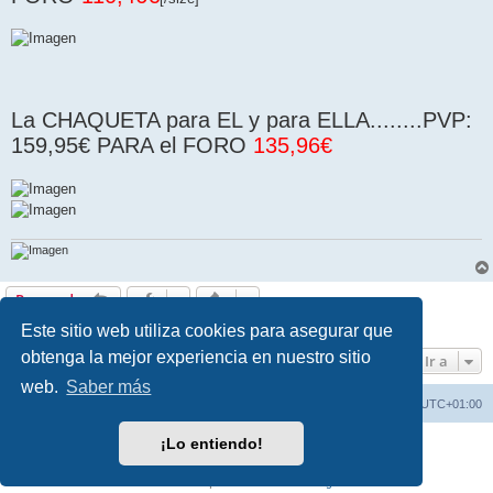
La CHAQUETA para EL y para ELLA........PVP:
159,95€ PARA el FORO
135,96€
Herramientas de Moderación Rápida
Responder
1 mensaje • Página
1
de
1
Este sitio web utiliza cookies para asegurar que
obtenga la mejor experiencia en nuestro sitio
Ir a
web.
Saber más
FORO BMW K1600
Todos los horarios son
UTC+01:00
¡Lo entiendo!
Desarrollado por
phpBB
® Forum Software © phpBB Limited
Traducción al español por
phpBB España
Privacidad
|
Condiciones
Aviso Legal