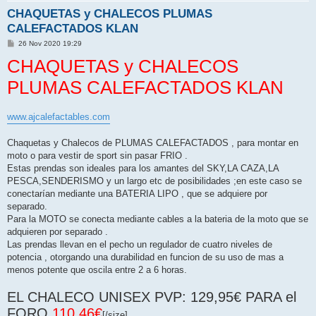
CHAQUETAS y CHALECOS PLUMAS
CALEFACTADOS KLAN
M
26 Nov 2020 19:29
e
CHAQUETAS y CHALECOS
n
s
a
PLUMAS CALEFACTADOS KLAN
j
e
www.ajcalefactables.com
Chaquetas y Chalecos de PLUMAS CALEFACTADOS , para montar en
moto o para vestir de sport sin pasar FRIO .
Estas prendas son ideales para los amantes del SKY,LA CAZA,LA
PESCA,SENDERISMO y un largo etc de posibilidades ;en este caso se
conectarían mediante una BATERIA LIPO , que se adquiere por
separado.
Para la MOTO se conecta mediante cables a la bateria de la moto que se
adquieren por separado .
Las prendas llevan en el pecho un regulador de cuatro niveles de
potencia , otorgando una durabilidad en funcion de su uso de mas a
menos potente que oscila entre 2 a 6 horas.
EL CHALECO UNISEX PVP: 129,95€ PARA el
FORO
110,46€
[/size]