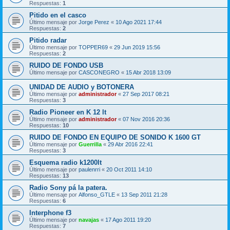
Respuestas:
1
Pitido en el casco
Último mensaje por
Jorge Perez
«
10 Ago 2021 17:44
Respuestas:
2
Pitido radar
Último mensaje por
TOPPER69
«
29 Jun 2019 15:56
Respuestas:
2
RUIDO DE FONDO USB
Último mensaje por
CASCONEGRO
«
15 Abr 2018 13:09
UNIDAD DE AUDIO y BOTONERA
Último mensaje por
administrador
«
27 Sep 2017 08:21
Respuestas:
3
Radio Pioneer en K 12 lt
Último mensaje por
administrador
«
07 Nov 2016 20:36
Respuestas:
10
RUIDO DE FONDO EN EQUIPO DE SONIDO K 1600 GT
Último mensaje por
Guerrilla
«
29 Abr 2016 22:41
Respuestas:
3
Esquema radio k1200lt
Último mensaje por
paulenrri
«
20 Oct 2011 14:10
Respuestas:
13
Radio Sony pá la patera.
Último mensaje por
Alfonso_GTLE
«
13 Sep 2011 21:28
Respuestas:
6
Interphone f3
Último mensaje por
navajas
«
17 Ago 2011 19:20
Respuestas:
7