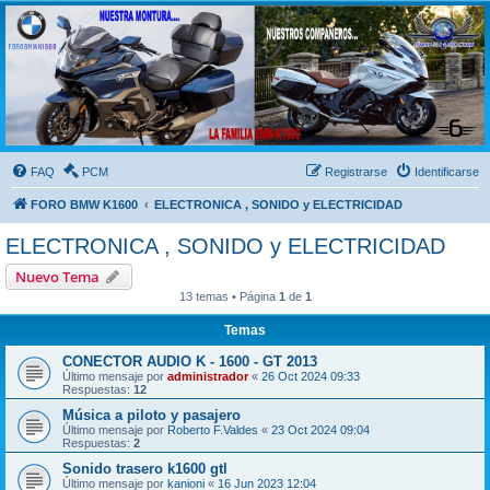
FORO BMW K1600
FORO de MOTOS BMW
FAQ
PCM
Registrarse
Identificarse
FORO BMW K1600
ELECTRONICA , SONIDO y ELECTRICIDAD
ELECTRONICA , SONIDO y ELECTRICIDAD
Nuevo Tema
13 temas • Página
1
de
1
Temas
CONECTOR AUDIO K - 1600 - GT 2013
Último mensaje por
administrador
«
26 Oct 2024 09:33
Respuestas:
12
Música a piloto y pasajero
Último mensaje por
Roberto F.Valdes
«
23 Oct 2024 09:04
Respuestas:
2
Sonido trasero k1600 gtl
Último mensaje por
kanioni
«
16 Jun 2023 12:04