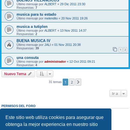
BUENOS VILLANCICOS
Último mensaje por
ALBERT
«
29 Dic 2011 23:30
Respuestas:
7
musica para tu estado
Último mensaje por
melendito
«
20 Nov 2011 19:26
musica a tutiplen
Último mensaje por
ALBERT
«
13 Nov 2011 14:37
Respuestas:
2
BUENA MUSICA IV
Último mensaje por
JALI
«
01 Nov 2011 20:38
Respuestas:
39
1
2
una consuta
Último mensaje por
administrador
«
12 Oct 2011 09:21
Respuestas:
4
Nuevo Tema
1
2
Siguiente
31 temas
Ir a
PERMISOS DEL FORO
No puede
abrir nuevos temas en este Foro
No puede
responder a temas en este Foro
Este sitio web utiliza cookies para asegurar que
No puede
editar sus mensajes en este Foro
obtenga la mejor experiencia en nuestro sitio
No puede
borrar sus mensajes en este Foro
No puede
enviar adjuntos en este Foro