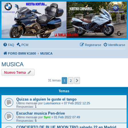
FORO BMW K1600
FORO de MOTOS BMW
FAQ
PCM
Registrarse
Identificarse
FORO BMW K1600
MUSICA
MUSICA
Nuevo Tema
1
2
Siguiente
31 temas
Temas
Quizas a alguien le guste el tango
Último mensaje por
Luismaonce
«
07 Feb 2022 12:25
Respuestas:
1
Escuchar musica Pen-drive
Último mensaje por
Synt
«
01 Feb 2022 07:49
Respuestas:
5
CONCIERTO DE BLUE MOON TRIO sabado 22 en Madrid