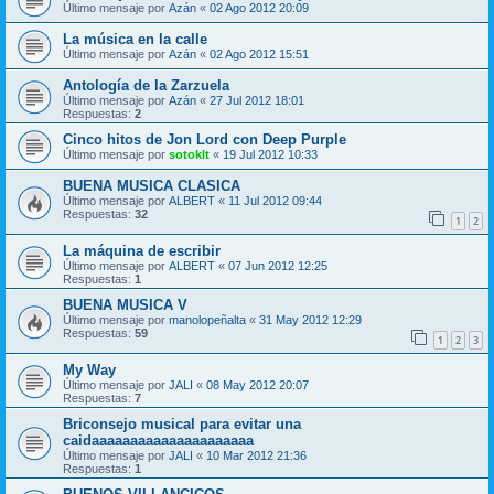
Último mensaje por
Azán
«
02 Ago 2012 20:09
La música en la calle
Último mensaje por
Azán
«
02 Ago 2012 15:51
Antología de la Zarzuela
Último mensaje por
Azán
«
27 Jul 2012 18:01
Respuestas:
2
Cinco hitos de Jon Lord con Deep Purple
Último mensaje por
sotoklt
«
19 Jul 2012 10:33
BUENA MUSICA CLASICA
Último mensaje por
ALBERT
«
11 Jul 2012 09:44
Respuestas:
32
1
2
La máquina de escribir
Último mensaje por
ALBERT
«
07 Jun 2012 12:25
Respuestas:
1
BUENA MUSICA V
Último mensaje por
manolopeñalta
«
31 May 2012 12:29
Respuestas:
59
1
2
3
My Way
Último mensaje por
JALI
«
08 May 2012 20:07
Respuestas:
7
Briconsejo musical para evitar una
caidaaaaaaaaaaaaaaaaaaaaa
Último mensaje por
JALI
«
10 Mar 2012 21:36
Respuestas:
1