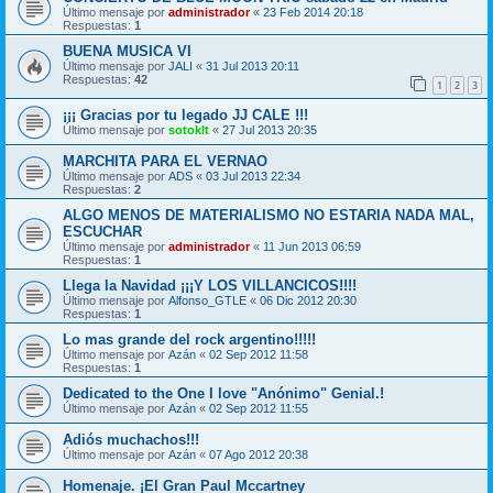
Último mensaje por
administrador
«
23 Feb 2014 20:18
Respuestas:
1
BUENA MUSICA VI
Último mensaje por
JALI
«
31 Jul 2013 20:11
Respuestas:
42
1
2
3
¡¡¡ Gracias por tu legado JJ CALE !!!
Último mensaje por
sotoklt
«
27 Jul 2013 20:35
MARCHITA PARA EL VERNAO
Último mensaje por
ADS
«
03 Jul 2013 22:34
Respuestas:
2
ALGO MENOS DE MATERIALISMO NO ESTARIA NADA MAL,
ESCUCHAR
Último mensaje por
administrador
«
11 Jun 2013 06:59
Respuestas:
1
Llega la Navidad ¡¡¡Y LOS VILLANCICOS!!!!
Último mensaje por
Alfonso_GTLE
«
06 Dic 2012 20:30
Respuestas:
1
Lo mas grande del rock argentino!!!!!
Último mensaje por
Azán
«
02 Sep 2012 11:58
Respuestas:
1
Dedicated to the One I love "Anónimo" Genial.!
Último mensaje por
Azán
«
02 Sep 2012 11:55
Adiós muchachos!!!
Último mensaje por
Azán
«
07 Ago 2012 20:38
Homenaje. ¡El Gran Paul Mccartney