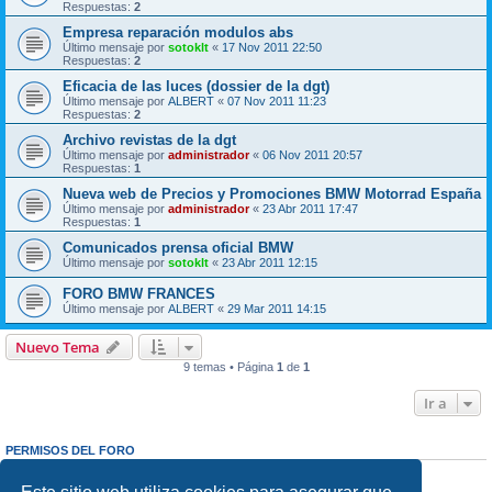
Respuestas:
2
Empresa reparación modulos abs
Último mensaje por
sotoklt
«
17 Nov 2011 22:50
Respuestas:
2
Eficacia de las luces (dossier de la dgt)
Último mensaje por
ALBERT
«
07 Nov 2011 11:23
Respuestas:
2
Archivo revistas de la dgt
Último mensaje por
administrador
«
06 Nov 2011 20:57
Respuestas:
1
Nueva web de Precios y Promociones BMW Motorrad España
Último mensaje por
administrador
«
23 Abr 2011 17:47
Respuestas:
1
Comunicados prensa oficial BMW
Último mensaje por
sotoklt
«
23 Abr 2011 12:15
FORO BMW FRANCES
Último mensaje por
ALBERT
«
29 Mar 2011 14:15
Nuevo Tema
9 temas • Página
1
de
1
Ir a
PERMISOS DEL FORO
No puede
abrir nuevos temas en este Foro
No puede
responder a temas en este Foro