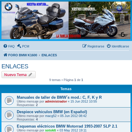
FORO BMW K1600
FORO de MOTOS BMW
FAQ
PCM
Registrarse
Identificarse
FORO BMW K1600
ENLACES
ENLACES
Nuevo Tema
9 temas • Página
1
de
1
Temas
Manuales de taller de BMW´s mod.: C, F, K y R
Último mensaje por
administrador
«
15 Jun 2012 10:55
Respuestas:
2
Despiece vehiculos BMW (en Español)
Último mensaje por
macg52
«
05 Jun 2012 08:42
Respuestas:
4
Esquemas eléctricos BMW Motorrad 1993-2007 SLP 2.1
Último mensaje por
sotoklt
«
03 May 2012 19:11