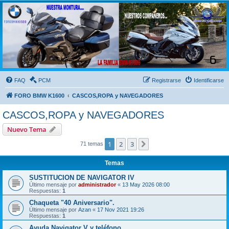
FORO BMW K1600
FORO de MOTOS BMW
FAQ
PCM
Registrarse
Identificarse
FORO BMW K1600
CASCOS,ROPA y NAVEGADORES
CASCOS,ROPA y NAVEGADORES
Nuevo Tema
1
2
3
Siguiente
71 temas
Temas
SUSTITUCION DE NAVIGATOR IV
Último mensaje por
administrador
«
13 May 2026 08:00
Respuestas:
1
Chaqueta "40 Aniversario".
Último mensaje por
Azan
«
17 Nov 2021 19:26
Respuestas:
1
Ayuda Navigator V y teléfono