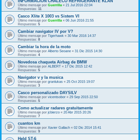
INFORMACION CHALECO REFRIGERANTE KLAN
Último mensaje por
Guerrilla
«
21 Jul 2016 22:04
Respuestas:
11
Casco Xlite X 1003 vs Sistem VI
Último mensaje por
Guerrilla
«
06 Jun 2016 21:55
Respuestas:
5
Cambiar navigator IV por V?
Último mensaje por
Tigerhawk
«
30 Mar 2016 14:37
Respuestas:
8
Cambiar la hora de la moto
Último mensaje por
Alberto Seoane
«
31 Dic 2015 14:30
Respuestas:
4
Novedosa chaqueta Airbag de BMW
Último mensaje por
ALBERT
«
17 Dic 2015 12:42
Respuestas:
5
Navigator v y la musica
Último mensaje por
granlukas
«
25 Oct 2015 19:07
Respuestas:
3
Casco personalizado DAYSILV
Último mensaje por
vicentsobor
«
29 Sep 2015 22:50
Respuestas:
5
Como actualizar radares gratuitamente
Último mensaje por
jcbierzo
«
20 Abr 2015 20:26
Respuestas:
7
cuantos km
Último mensaje por
Xavier Gallach
«
02 Dic 2014 15:41
Respuestas:
9
Held ST-6