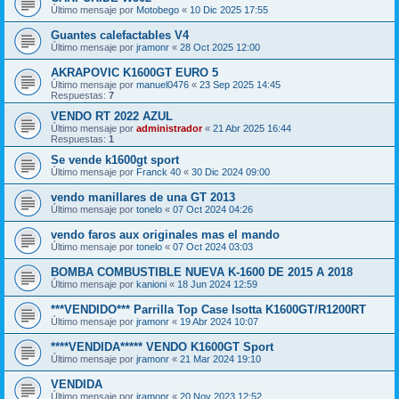
Último mensaje por
Motobego
«
10 Dic 2025 17:55
Guantes calefactables V4
Último mensaje por
jramonr
«
28 Oct 2025 12:00
AKRAPOVIC K1600GT EURO 5
Último mensaje por
manuel0476
«
23 Sep 2025 14:45
Respuestas:
7
VENDO RT 2022 AZUL
Último mensaje por
administrador
«
21 Abr 2025 16:44
Respuestas:
1
Se vende k1600gt sport
Último mensaje por
Franck 40
«
30 Dic 2024 09:00
vendo manillares de una GT 2013
Último mensaje por
tonelo
«
07 Oct 2024 04:26
vendo faros aux originales mas el mando
Último mensaje por
tonelo
«
07 Oct 2024 03:03
BOMBA COMBUSTIBLE NUEVA K-1600 DE 2015 A 2018
Último mensaje por
kanioni
«
18 Jun 2024 12:59
***VENDIDO*** Parrilla Top Case Isotta K1600GT/R1200RT
Último mensaje por
jramonr
«
19 Abr 2024 10:07
****VENDIDA***** VENDO K1600GT Sport
Último mensaje por
jramonr
«
21 Mar 2024 19:10
VENDIDA
Último mensaje por
jramonr
«
20 Nov 2023 12:52