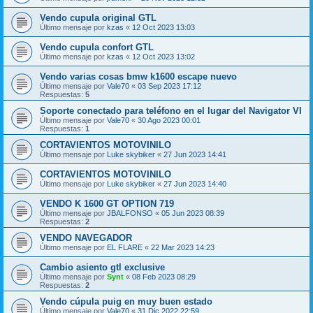
Vendo cupula original GTL
Último mensaje por
kzas
«
12 Oct 2023 13:03
Vendo cupula confort GTL
Último mensaje por
kzas
«
12 Oct 2023 13:02
Vendo varias cosas bmw k1600 escape nuevo
Último mensaje por
Vale70
«
03 Sep 2023 17:12
Respuestas:
5
Soporte conectado para teléfono en el lugar del Navigator VI
Último mensaje por
Vale70
«
30 Ago 2023 00:01
Respuestas:
1
CORTAVIENTOS MOTOVINILO
Último mensaje por
Luke skybiker
«
27 Jun 2023 14:41
CORTAVIENTOS MOTOVINILO
Último mensaje por
Luke skybiker
«
27 Jun 2023 14:40
VENDO K 1600 GT OPTION 719
Último mensaje por
JBALFONSO
«
05 Jun 2023 08:39
Respuestas:
2
VENDO NAVEGADOR
Último mensaje por
EL FLARE
«
22 Mar 2023 14:23
Cambio asiento gtl exclusive
Último mensaje por
Synt
«
08 Feb 2023 08:29
Respuestas:
2
Vendo cúpula puig en muy buen estado
Último mensaje por
Vale70
«
31 Dic 2022 22:59