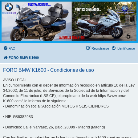
FORO BMW K1600
FORO de MOTOS BMW
FAQ
Registrarse
Identificarse
FORO BMW K1600
FORO BMW K1600 - Condiciones de uso
AVISO LEGAL
En cumplimiento con el deber de información recogido en artículo 10 de la Ley
34/2002, de 11 de julio, de Servicios de la Sociedad de la Información y del
Comercio Electrónico (LSSICE), el propietario de la web https://www.bmw-
k1600.com/, le informa de lo siguiente:
• Denominación social: Asociación MOTOS K SEIS CILINDROS
• NIF: G86382983
• Domicilio: Calle Narvaez, 26, Bajo, 28009 - Madrid (Madrid)
Con los límites establecidos en la ley, https://www.bmw-k1600.com/ no asume