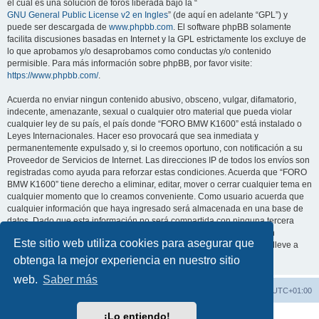
el cual es una solución de foros liberada bajo la “
GNU General Public License v2 en Ingles
” (de aquí en adelante “GPL”) y
puede ser descargada de
www.phpbb.com
. El software phpBB solamente
facilita discusiones basadas en Internet y la GPL estrictamente los excluye de
lo que aprobamos y/o desaprobamos como conductas y/o contenido
permisible. Para más información sobre phpBB, por favor visite:
https://www.phpbb.com/
.
Acuerda no enviar ningun contenido abusivo, obsceno, vulgar, difamatorio,
indecente, amenazante, sexual o cualquier otro material que pueda violar
cualquier ley de su país, el país donde “FORO BMW K1600” está instalado o
Leyes Internacionales. Hacer eso provocará que sea inmediata y
permanentemente expulsado y, si lo creemos oportuno, con notificación a su
Proveedor de Servicios de Internet. Las direcciones IP de todos los envíos son
registradas como ayuda para reforzar estas condiciones. Acuerda que “FORO
BMW K1600” tiene derecho a eliminar, editar, mover o cerrar cualquier tema en
cualquier momento que lo creamos conveniente. Como usuario acuerda que
cualquier información que haya ingresado será almacenada en una base de
datos. Dado que esta información no será compartida con ninguna tercera
parte sin su consentimiento, ni “FORO BMW K1600” ni phpBB podrán
Este sitio web utiliza cookies para asegurar que
considerarse responsables por cualquier intento de hacking que conlleve a
que los datos sean comprometidos.
obtenga la mejor experiencia en nuestro sitio
web.
Saber más
FORO BMW K1600
Todos los horarios son
UTC+01:00
¡Lo entiendo!
Desarrollado por
phpBB
® Forum Software © phpBB Limited