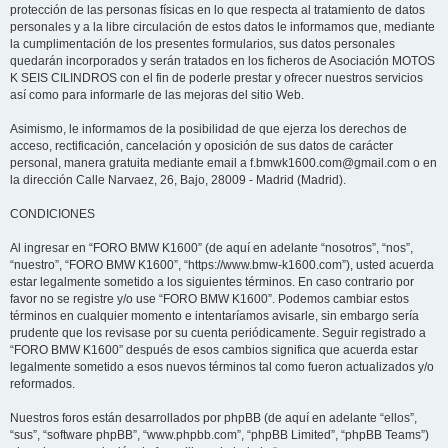
protección de las personas físicas en lo que respecta al tratamiento de datos
personales y a la libre circulación de estos datos le informamos que, mediante
la cumplimentación de los presentes formularios, sus datos personales
quedarán incorporados y serán tratados en los ficheros de Asociación MOTOS
K SEIS CILINDROS con el fin de poderle prestar y ofrecer nuestros servicios
así como para informarle de las mejoras del sitio Web.
Asimismo, le informamos de la posibilidad de que ejerza los derechos de
acceso, rectificación, cancelación y oposición de sus datos de carácter
personal, manera gratuita mediante email a f.bmwk1600.com@gmail.com o en
la dirección Calle Narvaez, 26, Bajo, 28009 - Madrid (Madrid).
CONDICIONES
Al ingresar en “FORO BMW K1600” (de aquí en adelante “nosotros”, “nos”,
“nuestro”, “FORO BMW K1600”, “https://www.bmw-k1600.com”), usted acuerda
estar legalmente sometido a los siguientes términos. En caso contrario por
favor no se registre y/o use “FORO BMW K1600”. Podemos cambiar estos
términos en cualquier momento e intentaríamos avisarle, sin embargo sería
prudente que los revisase por su cuenta periódicamente. Seguir registrado a
“FORO BMW K1600” después de esos cambios significa que acuerda estar
legalmente sometido a esos nuevos términos tal como fueron actualizados y/o
reformados.
Nuestros foros están desarrollados por phpBB (de aquí en adelante “ellos”,
“sus”, “software phpBB”, “www.phpbb.com”, “phpBB Limited”, “phpBB Teams”)