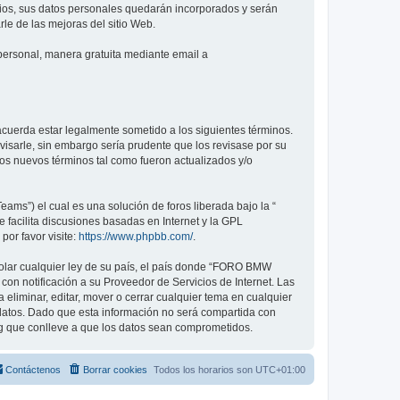
arios, sus datos personales quedarán incorporados y serán
le de las mejoras del sitio Web.
 personal, manera gratuita mediante email a
uerda estar legalmente sometido a los siguientes términos.
sarle, sin embargo sería prudente que los revisase por su
s nuevos términos tal como fueron actualizados y/o
ams”) el cual es una solución de foros liberada bajo la “
 facilita discusiones basadas en Internet y la GPL
or favor visite:
https://www.phpbb.com/
.
iolar cualquier ley de su país, el país donde “FORO BMW
on notificación a su Proveedor de Servicios de Internet. Las
liminar, editar, mover o cerrar cualquier tema en cualquier
tos. Dado que esta información no será compartida con
g que conlleve a que los datos sean comprometidos.
Contáctenos
Borrar cookies
Todos los horarios son
UTC+01:00