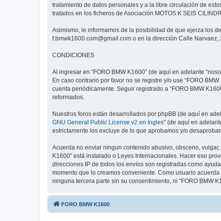
tratamiento de datos personales y a la libre circulación de e
tratados en los ficheros de Asociación MOTOS K SEIS CILINDROS 
Asimismo, le informamos de la posibilidad de que ejerza los de
f.bmwk1600.com@gmail.com o en la dirección Calle Narvaez, 2
CONDICIONES
Al ingresar en “FORO BMW K1600” (de aquí en adelante “nosotr
En caso contrario por favor no se registre y/o use “FORO BMW
cuenta periódicamente. Seguir registrado a “FORO BMW K1600”
reformados.
Nuestros foros están desarrollados por phpBB (de aquí en adela
GNU General Public License v2 en Ingles
” (de aquí en adelan
estrictamente los excluye de lo que aprobamos y/o desaprobam
Acuerda no enviar ningun contenido abusivo, obsceno, vulgar, 
K1600” está instalado o Leyes Internacionales. Hacer eso prov
direcciones IP de todos los envíos son registradas como ayuda
momento que lo creamos conveniente. Como usuario acuerda q
ninguna tercera parte sin su consentimiento, ni “FORO BMW K
FORO BMW K1600