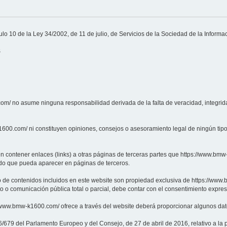
lo 10 de la Ley 34/2002, de 11 de julio, de Servicios de la Sociedad de la Informac
S
com/ no asume ninguna responsabilidad derivada de la falta de veracidad, integrida
600.com/ ni constituyen opiniones, consejos o asesoramiento legal de ningún tipo
contener enlaces (links) a otras páginas de terceras partes que https://www.bmw-
do que pueda aparecer en páginas de terceros.
to de contenidos incluidos en este website son propiedad exclusiva de https://www
to o comunicación pública total o parcial, debe contar con el consentimiento expr
//www.bmw-k1600.com/ ofrece a través del website deberá proporcionar algunos dat
79 del Parlamento Europeo y del Consejo, de 27 de abril de 2016, relativo a la pr