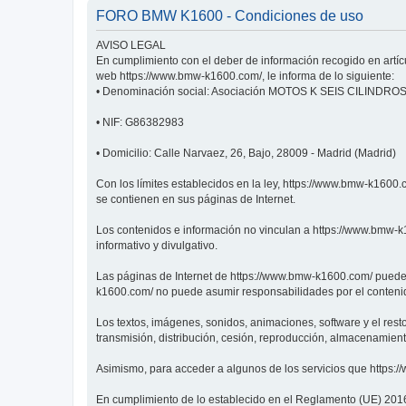
FORO BMW K1600 - Condiciones de uso
AVISO LEGAL
En cumplimiento con el deber de información recogido en artícu
web https://www.bmw-k1600.com/, le informa de lo siguiente:
• Denominación social: Asociación MOTOS K SEIS CILINDRO
• NIF: G86382983
• Domicilio: Calle Narvaez, 26, Bajo, 28009 - Madrid (Madrid)
Con los límites establecidos en la ley, https://www.bmw-k1600.
se contienen en sus páginas de Internet.
Los contenidos e información no vinculan a https://www.bmw-k1
informativo y divulgativo.
Las páginas de Internet de https://www.bmw-k1600.com/ pueden 
k1600.com/ no puede asumir responsabilidades por el conteni
Los textos, imágenes, sonidos, animaciones, software y el res
transmisión, distribución, cesión, reproducción, almacenamien
Asimismo, para acceder a algunos de los servicios que https:
En cumplimiento de lo establecido en el Reglamento (UE) 2016/6