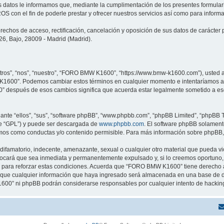
stos datos le informamos que, mediante la cumplimentación de los presentes formul
con el fin de poderle prestar y ofrecer nuestros servicios así como para informar
rechos de acceso, rectificación, cancelación y oposición de sus datos de carácter
6, Bajo, 28009 - Madrid (Madrid).
os”, “nos”, “nuestro”, “FORO BMW K1600”, “https://www.bmw-k1600.com”), usted ac
 K1600”. Podemos cambiar estos términos en cualquier momento e intentaríamos avi
 después de esos cambios significa que acuerda estar legalmente sometido a eso
nte “ellos”, “sus”, “software phpBB”, “www.phpbb.com”, “phpBB Limited”, “phpBB Te
te “GPL”) y puede ser descargada de
www.phpbb.com
. El software phpBB solamente
os como conductas y/o contenido permisible. Para más información sobre phpBB, p
difamatorio, indecente, amenazante, sexual o cualquier otro material que pueda v
ocará que sea inmediata y permanentemente expulsado y, si lo creemos oportuno, c
 para reforzar estas condiciones. Acuerda que “FORO BMW K1600” tiene derecho a e
ue cualquier información que haya ingresado será almacenada en una base de da
1600” ni phpBB podrán considerarse responsables por cualquier intento de hackin