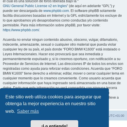
el cual es una solución de foros liberada bajo la “
GNU General Public License v2 en Ingles
” (de aquí en adelante “GPL”) y
puede ser descargada de
www.phpbb.com
. El software phpBB solamente
facilita discusiones basadas en Internet y la GPL estrictamente los excluye de
lo que aprobamos y/o desaprobamos como conductas y/o contenido
permisible. Para más información sobre phpBB, por favor visite:
https://www.phpbb.com/
.
Acuerda no enviar ningun contenido abusivo, obsceno, vulgar, difamatorio,
indecente, amenazante, sexual o cualquier otro material que pueda violar
cualquier ley de su país, el país donde “FORO BMW K1600” está instalado o
Leyes Internacionales. Hacer eso provocará que sea inmediata y
permanentemente expulsado y, si lo creemos oportuno, con notificación a su
Proveedor de Servicios de Internet. Las direcciones IP de todos los envíos son
registradas como ayuda para reforzar estas condiciones. Acuerda que “FORO
BMW K1600” tiene derecho a eliminar, editar, mover o cerrar cualquier tema en
cualquier momento que lo creamos conveniente. Como usuario acuerda que
cualquier información que haya ingresado será almacenada en una base de
datos. Dado que esta información no será compartida con ninguna tercera
parte sin su consentimiento, ni “FORO BMW K1600” ni phpBB podrán
Este sitio web utiliza cookies para asegurar que
considerarse responsables por cualquier intento de hacking que conlleve a
que los datos sean comprometidos.
obtenga la mejor experiencia en nuestro sitio
web.
Saber más
FORO BMW K1600
Todos los horarios son
UTC+01:00
¡Lo entiendo!
Desarrollado por
phpBB
® Forum Software © phpBB Limited