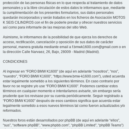
protección de las personas físicas en lo que respecta al tratamiento de datos
personales y a la libre circulación de estos datos le informamos que, mediante
la cumplimentación de los presentes formularios, sus datos personales
quedarán incorporados y serán tratados en los ficheros de Asociación MOTOS
K SEIS CILINDROS con el fin de poderle prestar y ofrecer nuestros servicios
así como para informarle de las mejoras del sitio Web.
Asimismo, le informamos de la posibilidad de que ejerza los derechos de
acceso, rectificación, cancelación y oposición de sus datos de carácter
personal, manera gratuita mediante email a f.bmwk1600.com@gmail.com o en
la dirección Calle Narvaez, 26, Bajo, 28009 - Madrid (Madrid).
CONDICIONES
Al ingresar en “FORO BMW K1600” (de aquí en adelante “nosotros”, “nos”,
“nuestro”, “FORO BMW K1600”, “https://www.bmw-k1600.com”), usted acuerda
estar legalmente sometido a los siguientes términos. En caso contrario por
favor no se registre y/o use “FORO BMW K1600”. Podemos cambiar estos
términos en cualquier momento e intentaríamos avisarle, sin embargo sería
prudente que los revisase por su cuenta periódicamente. Seguir registrado a
“FORO BMW K1600” después de esos cambios significa que acuerda estar
legalmente sometido a esos nuevos términos tal como fueron actualizados y/o
reformados.
Nuestros foros están desarrollados por phpBB (de aquí en adelante “ellos”,
“sus”, “software phpBB”, “www.phpbb.com”, “phpBB Limited”, “phpBB Teams”)