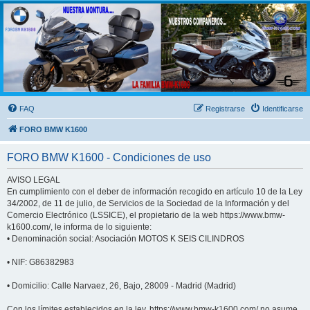
FORO BMW K1600
FORO de MOTOS BMW
FAQ
Registrarse
Identificarse
FORO BMW K1600
FORO BMW K1600 - Condiciones de uso
AVISO LEGAL
En cumplimiento con el deber de información recogido en artículo 10 de la Ley
34/2002, de 11 de julio, de Servicios de la Sociedad de la Información y del
Comercio Electrónico (LSSICE), el propietario de la web https://www.bmw-
k1600.com/, le informa de lo siguiente:
• Denominación social: Asociación MOTOS K SEIS CILINDROS
• NIF: G86382983
• Domicilio: Calle Narvaez, 26, Bajo, 28009 - Madrid (Madrid)
Con los límites establecidos en la ley, https://www.bmw-k1600.com/ no asume