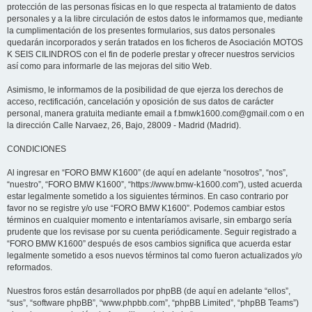
protección de las personas físicas en lo que respecta al tratamiento de datos
personales y a la libre circulación de estos datos le informamos que, mediante
la cumplimentación de los presentes formularios, sus datos personales
quedarán incorporados y serán tratados en los ficheros de Asociación MOTOS
K SEIS CILINDROS con el fin de poderle prestar y ofrecer nuestros servicios
así como para informarle de las mejoras del sitio Web.
Asimismo, le informamos de la posibilidad de que ejerza los derechos de
acceso, rectificación, cancelación y oposición de sus datos de carácter
personal, manera gratuita mediante email a f.bmwk1600.com@gmail.com o en
la dirección Calle Narvaez, 26, Bajo, 28009 - Madrid (Madrid).
CONDICIONES
Al ingresar en “FORO BMW K1600” (de aquí en adelante “nosotros”, “nos”,
“nuestro”, “FORO BMW K1600”, “https://www.bmw-k1600.com”), usted acuerda
estar legalmente sometido a los siguientes términos. En caso contrario por
favor no se registre y/o use “FORO BMW K1600”. Podemos cambiar estos
términos en cualquier momento e intentaríamos avisarle, sin embargo sería
prudente que los revisase por su cuenta periódicamente. Seguir registrado a
“FORO BMW K1600” después de esos cambios significa que acuerda estar
legalmente sometido a esos nuevos términos tal como fueron actualizados y/o
reformados.
Nuestros foros están desarrollados por phpBB (de aquí en adelante “ellos”,
“sus”, “software phpBB”, “www.phpbb.com”, “phpBB Limited”, “phpBB Teams”)