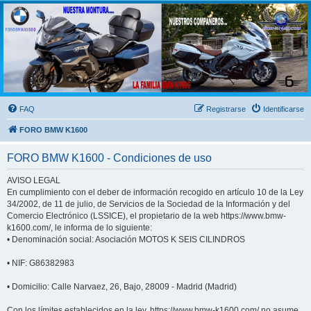
FORO BMW K1600
FORO de MOTOS BMW
FAQ
Registrarse
Identificarse
FORO BMW K1600
FORO BMW K1600 - Condiciones de uso
AVISO LEGAL
En cumplimiento con el deber de información recogido en artículo 10 de la Ley
34/2002, de 11 de julio, de Servicios de la Sociedad de la Información y del
Comercio Electrónico (LSSICE), el propietario de la web https://www.bmw-
k1600.com/, le informa de lo siguiente:
• Denominación social: Asociación MOTOS K SEIS CILINDROS
• NIF: G86382983
• Domicilio: Calle Narvaez, 26, Bajo, 28009 - Madrid (Madrid)
Con los límites establecidos en la ley, https://www.bmw-k1600.com/ no asume