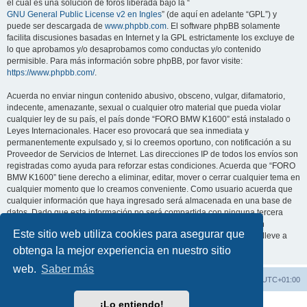
el cual es una solución de foros liberada bajo la “
GNU General Public License v2 en Ingles
” (de aquí en adelante “GPL”) y
puede ser descargada de
www.phpbb.com
. El software phpBB solamente
facilita discusiones basadas en Internet y la GPL estrictamente los excluye de
lo que aprobamos y/o desaprobamos como conductas y/o contenido
permisible. Para más información sobre phpBB, por favor visite:
https://www.phpbb.com/
.
Acuerda no enviar ningun contenido abusivo, obsceno, vulgar, difamatorio,
indecente, amenazante, sexual o cualquier otro material que pueda violar
cualquier ley de su país, el país donde “FORO BMW K1600” está instalado o
Leyes Internacionales. Hacer eso provocará que sea inmediata y
permanentemente expulsado y, si lo creemos oportuno, con notificación a su
Proveedor de Servicios de Internet. Las direcciones IP de todos los envíos son
registradas como ayuda para reforzar estas condiciones. Acuerda que “FORO
BMW K1600” tiene derecho a eliminar, editar, mover o cerrar cualquier tema en
cualquier momento que lo creamos conveniente. Como usuario acuerda que
cualquier información que haya ingresado será almacenada en una base de
datos. Dado que esta información no será compartida con ninguna tercera
parte sin su consentimiento, ni “FORO BMW K1600” ni phpBB podrán
Este sitio web utiliza cookies para asegurar que
considerarse responsables por cualquier intento de hacking que conlleve a
que los datos sean comprometidos.
obtenga la mejor experiencia en nuestro sitio
web.
Saber más
FORO BMW K1600
Todos los horarios son
UTC+01:00
¡Lo entiendo!
Desarrollado por
phpBB
® Forum Software © phpBB Limited