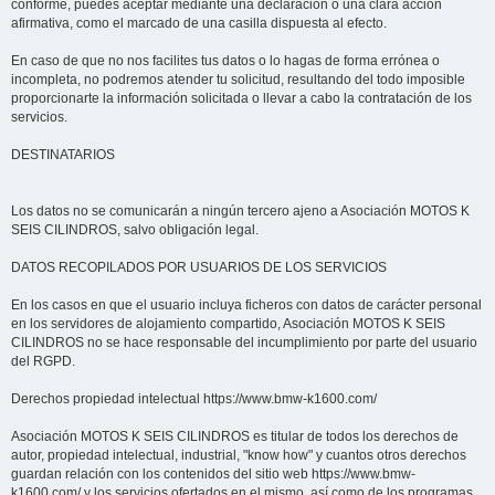
conforme, puedes aceptar mediante una declaración o una clara acción
afirmativa, como el marcado de una casilla dispuesta al efecto.
En caso de que no nos facilites tus datos o lo hagas de forma errónea o
incompleta, no podremos atender tu solicitud, resultando del todo imposible
proporcionarte la información solicitada o llevar a cabo la contratación de los
servicios.
DESTINATARIOS
Los datos no se comunicarán a ningún tercero ajeno a Asociación MOTOS K
SEIS CILINDROS, salvo obligación legal.
DATOS RECOPILADOS POR USUARIOS DE LOS SERVICIOS
En los casos en que el usuario incluya ficheros con datos de carácter personal
en los servidores de alojamiento compartido, Asociación MOTOS K SEIS
CILINDROS no se hace responsable del incumplimiento por parte del usuario
del RGPD.
Derechos propiedad intelectual https://www.bmw-k1600.com/
Asociación MOTOS K SEIS CILINDROS es titular de todos los derechos de
autor, propiedad intelectual, industrial, "know how" y cuantos otros derechos
guardan relación con los contenidos del sitio web https://www.bmw-
k1600.com/ y los servicios ofertados en el mismo, así como de los programas