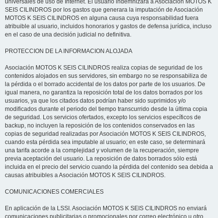
universales de uso de Internet. El usuario indemnizará a Asociación MOTOS K
SEIS CILINDROS por los gastos que generara la imputación de Asociación
MOTOS K SEIS CILINDROS en alguna causa cuya responsabilidad fuera
atribuible al usuario, incluidos honorarios y gastos de defensa jurídica, incluso
en el caso de una decisión judicial no definitiva.
PROTECCION DE LA INFORMACION ALOJADA
Asociación MOTOS K SEIS CILINDROS realiza copias de seguridad de los
contenidos alojados en sus servidores, sin embargo no se responsabiliza de
la pérdida o el borrado accidental de los datos por parte de los usuarios. De
igual manera, no garantiza la reposición total de los datos borrados por los
usuarios, ya que los citados datos podrían haber sido suprimidos y/o
modificados durante el periodo del tiempo transcurrido desde la última copia
de seguridad. Los servicios ofertados, excepto los servicios específicos de
backup, no incluyen la reposición de los contenidos conservados en las
copias de seguridad realizadas por Asociación MOTOS K SEIS CILINDROS,
cuando esta pérdida sea imputable al usuario; en este caso, se determinará
una tarifa acorde a la complejidad y volumen de la recuperación, siempre
previa aceptación del usuario. La reposición de datos borrados sólo está
incluida en el precio del servicio cuando la pérdida del contenido sea debida a
causas atribuibles a Asociación MOTOS K SEIS CILINDROS.
COMUNICACIONES COMERCIALES
En aplicación de la LSSI. Asociación MOTOS K SEIS CILINDROS no enviará
comunicaciones publicitarias o promocionales por correo electrónico u otro