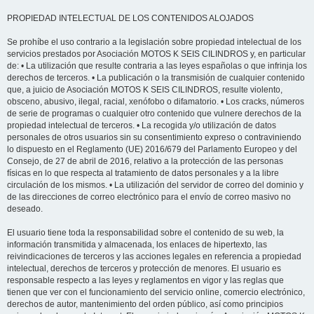
PROPIEDAD INTELECTUAL DE LOS CONTENIDOS ALOJADOS
Se prohíbe el uso contrario a la legislación sobre propiedad intelectual de los
servicios prestados por Asociación MOTOS K SEIS CILINDROS y, en particular
de: • La utilización que resulte contraria a las leyes españolas o que infrinja los
derechos de terceros. • La publicación o la transmisión de cualquier contenido
que, a juicio de Asociación MOTOS K SEIS CILINDROS, resulte violento,
obsceno, abusivo, ilegal, racial, xenófobo o difamatorio. • Los cracks, números
de serie de programas o cualquier otro contenido que vulnere derechos de la
propiedad intelectual de terceros. • La recogida y/o utilización de datos
personales de otros usuarios sin su consentimiento expreso o contraviniendo
lo dispuesto en el Reglamento (UE) 2016/679 del Parlamento Europeo y del
Consejo, de 27 de abril de 2016, relativo a la protección de las personas
físicas en lo que respecta al tratamiento de datos personales y a la libre
circulación de los mismos. • La utilización del servidor de correo del dominio y
de las direcciones de correo electrónico para el envío de correo masivo no
deseado.
El usuario tiene toda la responsabilidad sobre el contenido de su web, la
información transmitida y almacenada, los enlaces de hipertexto, las
reivindicaciones de terceros y las acciones legales en referencia a propiedad
intelectual, derechos de terceros y protección de menores. El usuario es
responsable respecto a las leyes y reglamentos en vigor y las reglas que
tienen que ver con el funcionamiento del servicio online, comercio electrónico,
derechos de autor, mantenimiento del orden público, así como principios