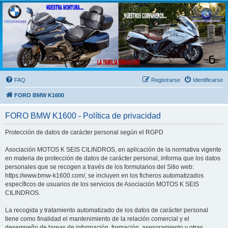
FORO BMW K1600
FORO de MOTOS BMW
FAQ
Registrarse
Identificarse
FORO BMW K1600
FORO BMW K1600 - Política de privacidad
Protección de datos de carácter personal según el RGPD
Asociación MOTOS K SEIS CILINDROS, en aplicación de la normativa vigente
en materia de protección de datos de carácter personal, informa que los datos
personales que se recogen a través de los formularios del Sitio web:
https://www.bmw-k1600.com/, se incluyen en los ficheros automatizados
específicos de usuarios de los servicios de Asociación MOTOS K SEIS
CILINDROS.
La recogida y tratamiento automatizado de los datos de carácter personal
tiene como finalidad el mantenimiento de la relación comercial y el
desempeño de tareas de información, formación, asesoramiento y otras