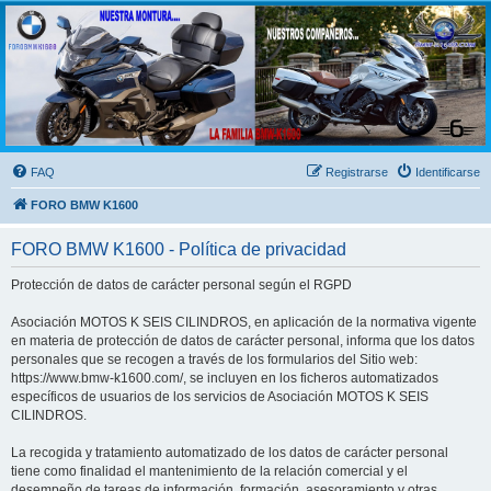
FORO BMW K1600
FORO de MOTOS BMW
FAQ
Registrarse
Identificarse
FORO BMW K1600
FORO BMW K1600 - Política de privacidad
Protección de datos de carácter personal según el RGPD
Asociación MOTOS K SEIS CILINDROS, en aplicación de la normativa vigente
en materia de protección de datos de carácter personal, informa que los datos
personales que se recogen a través de los formularios del Sitio web:
https://www.bmw-k1600.com/, se incluyen en los ficheros automatizados
específicos de usuarios de los servicios de Asociación MOTOS K SEIS
CILINDROS.
La recogida y tratamiento automatizado de los datos de carácter personal
tiene como finalidad el mantenimiento de la relación comercial y el
desempeño de tareas de información, formación, asesoramiento y otras