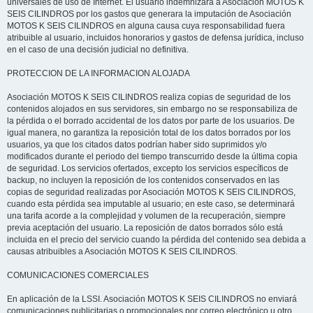
universales de uso de Internet. El usuario indemnizará a Asociación MOTOS K
SEIS CILINDROS por los gastos que generara la imputación de Asociación
MOTOS K SEIS CILINDROS en alguna causa cuya responsabilidad fuera
atribuible al usuario, incluidos honorarios y gastos de defensa jurídica, incluso
en el caso de una decisión judicial no definitiva.
PROTECCION DE LA INFORMACION ALOJADA
Asociación MOTOS K SEIS CILINDROS realiza copias de seguridad de los
contenidos alojados en sus servidores, sin embargo no se responsabiliza de
la pérdida o el borrado accidental de los datos por parte de los usuarios. De
igual manera, no garantiza la reposición total de los datos borrados por los
usuarios, ya que los citados datos podrían haber sido suprimidos y/o
modificados durante el periodo del tiempo transcurrido desde la última copia
de seguridad. Los servicios ofertados, excepto los servicios específicos de
backup, no incluyen la reposición de los contenidos conservados en las
copias de seguridad realizadas por Asociación MOTOS K SEIS CILINDROS,
cuando esta pérdida sea imputable al usuario; en este caso, se determinará
una tarifa acorde a la complejidad y volumen de la recuperación, siempre
previa aceptación del usuario. La reposición de datos borrados sólo está
incluida en el precio del servicio cuando la pérdida del contenido sea debida a
causas atribuibles a Asociación MOTOS K SEIS CILINDROS.
COMUNICACIONES COMERCIALES
En aplicación de la LSSI. Asociación MOTOS K SEIS CILINDROS no enviará
comunicaciones publicitarias o promocionales por correo electrónico u otro