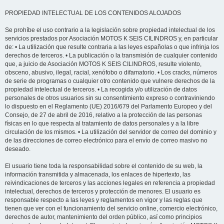
PROPIEDAD INTELECTUAL DE LOS CONTENIDOS ALOJADOS
Se prohíbe el uso contrario a la legislación sobre propiedad intelectual de los
servicios prestados por Asociación MOTOS K SEIS CILINDROS y, en particular
de: • La utilización que resulte contraria a las leyes españolas o que infrinja los
derechos de terceros. • La publicación o la transmisión de cualquier contenido
que, a juicio de Asociación MOTOS K SEIS CILINDROS, resulte violento,
obsceno, abusivo, ilegal, racial, xenófobo o difamatorio. • Los cracks, números
de serie de programas o cualquier otro contenido que vulnere derechos de la
propiedad intelectual de terceros. • La recogida y/o utilización de datos
personales de otros usuarios sin su consentimiento expreso o contraviniendo
lo dispuesto en el Reglamento (UE) 2016/679 del Parlamento Europeo y del
Consejo, de 27 de abril de 2016, relativo a la protección de las personas
físicas en lo que respecta al tratamiento de datos personales y a la libre
circulación de los mismos. • La utilización del servidor de correo del dominio y
de las direcciones de correo electrónico para el envío de correo masivo no
deseado.
El usuario tiene toda la responsabilidad sobre el contenido de su web, la
información transmitida y almacenada, los enlaces de hipertexto, las
reivindicaciones de terceros y las acciones legales en referencia a propiedad
intelectual, derechos de terceros y protección de menores. El usuario es
responsable respecto a las leyes y reglamentos en vigor y las reglas que
tienen que ver con el funcionamiento del servicio online, comercio electrónico,
derechos de autor, mantenimiento del orden público, así como principios