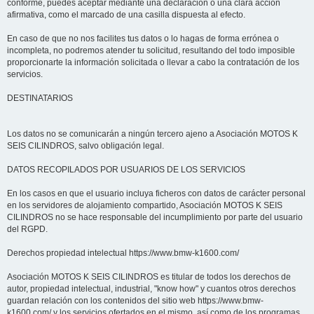
conforme, puedes aceptar mediante una declaración o una clara acción
afirmativa, como el marcado de una casilla dispuesta al efecto.
En caso de que no nos facilites tus datos o lo hagas de forma errónea o
incompleta, no podremos atender tu solicitud, resultando del todo imposible
proporcionarte la información solicitada o llevar a cabo la contratación de los
servicios.
DESTINATARIOS
Los datos no se comunicarán a ningún tercero ajeno a Asociación MOTOS K
SEIS CILINDROS, salvo obligación legal.
DATOS RECOPILADOS POR USUARIOS DE LOS SERVICIOS
En los casos en que el usuario incluya ficheros con datos de carácter personal
en los servidores de alojamiento compartido, Asociación MOTOS K SEIS
CILINDROS no se hace responsable del incumplimiento por parte del usuario
del RGPD.
Derechos propiedad intelectual https://www.bmw-k1600.com/
Asociación MOTOS K SEIS CILINDROS es titular de todos los derechos de
autor, propiedad intelectual, industrial, "know how" y cuantos otros derechos
guardan relación con los contenidos del sitio web https://www.bmw-
k1600.com/ y los servicios ofertados en el mismo, así como de los programas