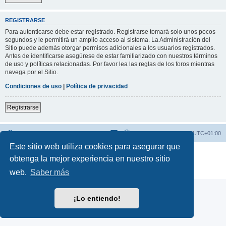
REGISTRARSE
Para autenticarse debe estar registrado. Registrarse tomará solo unos pocos
segundos y le permitirá un amplio acceso al sistema. La Administración del
Sitio puede además otorgar permisos adicionales a los usuarios registrados.
Antes de identificarse asegúrese de estar familiarizado con nuestros términos
de uso y políticas relacionadas. Por favor lea las reglas de los foros mientras
navega por el Sitio.
Condiciones de uso
|
Política de privacidad
Registrarse
FORO BMW K1600
Todos los horarios son
UTC+01:00
Este sitio web utiliza cookies para asegurar que
Desarrollado por
phpBB
® Forum Software © phpBB Limited
obtenga la mejor experiencia en nuestro sitio
Traducción al español por
phpBB España
Privacidad
|
Condiciones
Aviso Legal
web.
Saber más
¡Lo entiendo!