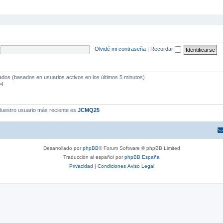
Olvidé mi contraseña
|
Recordar
tados (basados en usuarios activos en los últimos 5 minutos)
04
uestro usuario más reciente es
JCMQ25
Desarrollado por
phpBB
® Forum Software © phpBB Limited
Traducción al español por
phpBB España
Privacidad
|
Condiciones
Aviso Legal