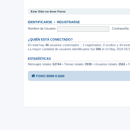
Este Sitio no tiene Foros
IDENTIFICARSE
•
REGISTRARSE
Nombre de Usuario:
Contraseña:
¿QUIÉN ESTÁ CONECTADO?
En total hay
46
usuarios conectados :: 2 registrados, 0 ocultos y 44 invi
La mayor cantidad de usuarios identificados fue
586
el 14 May 2024 05:
ESTADÍSTICAS
Mensajes totales
52744
• Temas totales
3938
• Usuarios totales
2561
• N
FORO BMW K1600