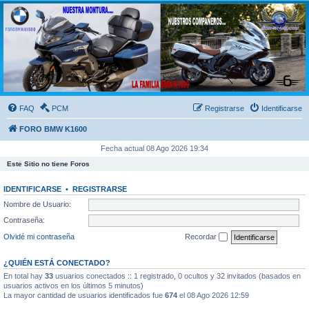
FORO BMW K1600
FORO de MOTOS BMW
FAQ
PCM
Registrarse
Identificarse
FORO BMW K1600
Fecha actual 08 Ago 2026 19:34
Este Sitio no tiene Foros
IDENTIFICARSE
•
REGISTRARSE
Nombre de Usuario:
Contraseña:
Olvidé mi contraseña
Recordar
¿QUIÉN ESTÁ CONECTADO?
En total hay
33
usuarios conectados :: 1 registrado, 0 ocultos y 32 invitados (basados en
usuarios activos en los últimos 5 minutos)
La mayor cantidad de usuarios identificados fue
674
el 08 Ago 2026 12:59