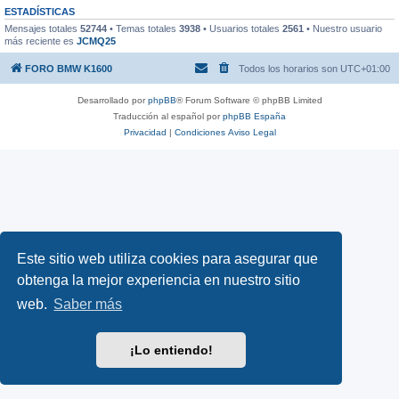
ESTADÍSTICAS
Mensajes totales
52744
• Temas totales
3938
• Usuarios totales
2561
• Nuestro usuario
más reciente es
JCMQ25
FORO BMW K1600
Todos los horarios son
UTC+01:00
Desarrollado por
phpBB
® Forum Software © phpBB Limited
Traducción al español por
phpBB España
Privacidad
|
Condiciones
Aviso Legal
Este sitio web utiliza cookies para asegurar que
obtenga la mejor experiencia en nuestro sitio
web.
Saber más
¡Lo entiendo!