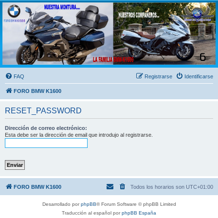
FORO BMW K1600
FORO de MOTOS BMW
FAQ
Registrarse
Identificarse
FORO BMW K1600
RESET_PASSWORD
Dirección de correo electrónico:
Esta debe ser la dirección de email que introdujo al registrarse.
FORO BMW K1600
Todos los horarios son
UTC+01:00
Desarrollado por
phpBB
® Forum Software © phpBB Limited
Traducción al español por
phpBB España